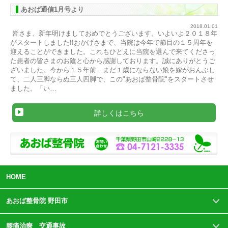
あおば通信1月号より
2018.01.01
皆さま、新年明けましておめでとうございます。いよいよ２０１８年
がスタートしました!!おかげさまで、当院は今年で節目の１５周年を
迎えることができました。これもひとえに当院を選んで来てくださっ
た患者の皆さまのお陰と心から感謝しております。誠にありがとうご
ざいました。今から１５年前…まだ１歳にならない娘を嫁がおんぶし
て、二人三脚ならぬ三人四脚で、この"あおば整骨院"をスタートさせ
ました。「い…
詳しくはこちら
HOME
あおば整骨院 野田市
腰痛治療 交通事故