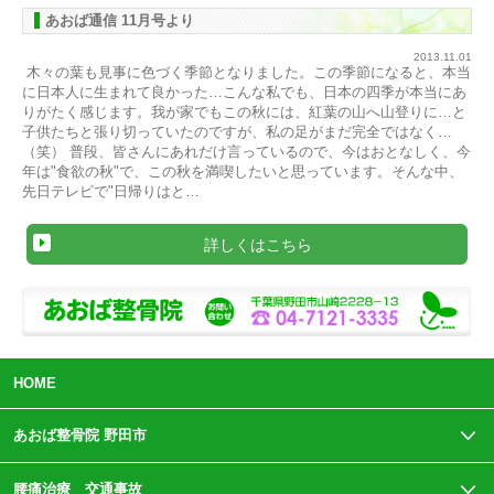
あおば通信 11月号より
2013.11.01
木々の葉も見事に色づく季節となりました。この季節になると、本当
に日本人に生まれて良かった…こんな私でも、日本の四季が本当にあ
りがたく感じます。我が家でもこの秋には、紅葉の山へ山登りに…と
子供たちと張り切っていたのですが、私の足がまだ完全ではなく…
（笑） 普段、皆さんにあれだけ言っているので、今はおとなしく、今
年は"食欲の秋"で、この秋を満喫したいと思っています。そんな中、
先日テレビで"日帰りはと…
詳しくはこちら
HOME
あおば整骨院 野田市
腰痛治療 交通事故