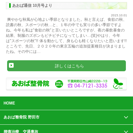
あおば通信 10月号より
2015.10.01
爽やかな秋風が心地よい季節となりました。秋と言えば、食欲の秋、
読書の秋、スポーツの秋…と、１年の中でも実りの多い季節ですよ
ね。今年も私は"食欲の秋"と言いたいところですが、夜の暴飲暴食の
結果、制服のズボンもピチピチになってしまい…(笑)やはり、今年
は"スポーツの秋"!! 体を動かして、身も心も軽くなりたいと思います!!
ところで、先日、２０２０年の東京五輪の追加提案種目が決まりまし
たね。その中には…
詳しくはこちら
HOME
あおば整骨院 野田市
腰痛治療 交通事故