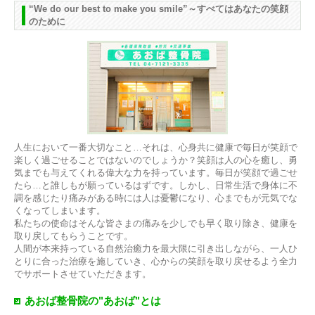
“We do our best to make you smile”～すべてはあなたの笑顔
のために
人生において一番大切なこと…それは、心身共に健康で毎日が笑顔で
楽しく過ごせることではないのでしょうか？笑顔は人の心を癒し、勇
気までも与えてくれる偉大な力を持っています。毎日が笑顔で過ごせ
たら…と誰しもが願っているはずです。しかし、日常生活で身体に不
調を感じたり痛みがある時には人は憂鬱になり、心までもが元気でな
くなってしまいます。
私たちの使命はそんな皆さまの痛みを少しでも早く取り除き、健康を
取り戻してもらうことです。
人間が本来持っている自然治癒力を最大限に引き出しながら、一人ひ
とりに合った治療を施していき、心からの笑顔を取り戻せるよう全力
でサポートさせていただきます。
あおば整骨院の"あおば"とは